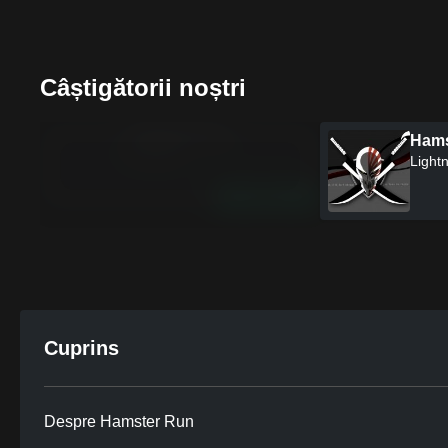
Câștigătorii noștri
Hamster Run
Hams
Dracula
Light
197Leu
Cuprins
Despre Hamster Run