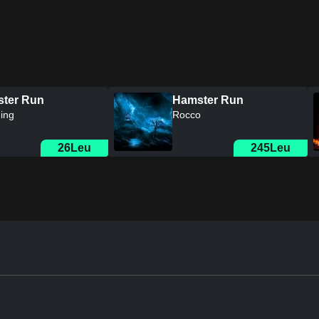
ter Run
Hamster Run
ning
Rocco
26Leu
245Leu