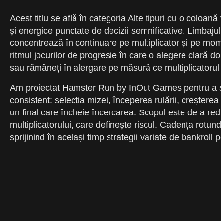
Acest titlu se află în categoria Alte tipuri cu o coloan
și energice punctate de decizii semnificative. Limbaju
concentrează în continuare pe multiplicator și pe mo
ritmul jocurilor de progresie în care o alegere clară d
sau rămâneți în alergare pe măsură ce multiplicatorul
Am proiectat Hamster Run by InOut Games pentru a se s
consistent: selecția mizei, începerea rulării, creșterea 
un final care încheie încercarea. Scopul este de a red
multiplicatorului, care definește riscul. Cadența rotu
sprijinind în același timp strategii variate de bankroll 