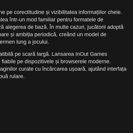
pe corectitudine și vizibilitatea informațiilor cheie.
ea într-un mod familiar pentru formatele de
ză alegerea de bază. În multe cazuri, jucătorii adoptă
toare și ambiția periodică, creând un model de
ermen lung a jocului.
atibilă pe scară largă. Lansarea InOut Games
fiabile pe dispozitivele și browserele moderne.
aginilor curate cu încărcarea ușoară, ajutând interfața
ouă rulare.