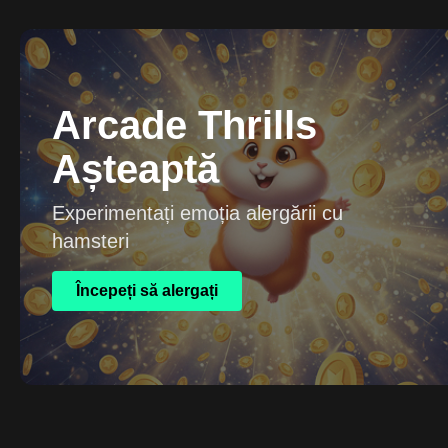
Arcade Thrills
Așteaptă
Experimentați emoția alergării cu
hamsteri
Începeți să alergați